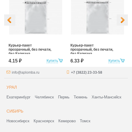
Курьер-пакет
Курьер-пакет
прозрачный, без печати,
прозрачный, без печати,
без Кармана
без Кармана
Сопроводительной
Сопроводительной
4.15 ₽
6.33 ₽
Купить
Купить
Документации
Документации
240*320+40 (для
300*400+40 (для
маркетплейсов)
маркетплейсов)
info@aplomba.ru
+7 (3822) 23-33-58
УРАЛ
Екатеринбург
Челябинск
Пермь
Тюмень
Ханты-Мансийск
СИБИРЬ
Новосибирск
Красноярск
Кемерово
Томск