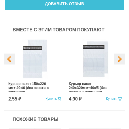
ДОБАВИТЬ ОТЗЫВ
ВМЕСТЕ С ЭТИМ ТОВАРОМ ПОКУПАЮТ
Курьер-пакет 150х220
Курьер-пакет
мм+ 40к/6 (без печати, с
240х320мм+40к/5 (без
карманом
печати, с карманом
сопроводительной
сопроводительной
2.55 ₽
4.90 ₽
Купить
Купить
документации)
документации)
ПОХОЖИЕ ТОВАРЫ