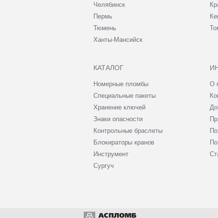
Челябинск
Кр
Пермь
Ке
Тюмень
То
Ханты-Мансийск
КАТАЛОГ
И
Номерные пломбы
О 
Специальные пакеты
Ко
Хранение ключей
До
Знаки опасности
Пр
Контрольные браслеты
По
Блокираторы кранов
По
Инструмент
Ст
Сургуч