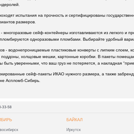
андеролей.
роходят испытания на прочность и сертифицированы государственн
риантов размеров.
- многоразовые сейф-контейнеры изготавливаются из легкого и пр
 пломбируются одноразовыми пломбами. Выбирайте удобный вариан
ов - водонепроницаемые пластиковые конверты с липким слоем, к
е поддоны, холщовые мешки, картонные коробки. В пакеты помеща
ы быть уверенными, что ваш груз не потеряется, а накладная “прие
аркированные сейф-пакеты ИКАО нужного размера, а также забренд
ине Аспломб-Сибирь.
3-33-58
ИБИРЬ
БАЙКАЛ
восибирск
Иркутск