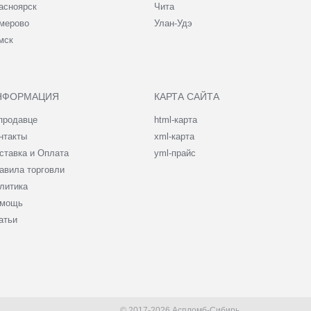
асноярск
Чита
мерово
Улан-Удэ
мск
НФОРМАЦИЯ
КАРТА САЙТА
продавце
html-карта
нтакты
xml-карта
ставка и Оплата
yml-прайс
авила торговли
литика
мощь
атьи
© 2017-2026 Аспломб-Сибирь