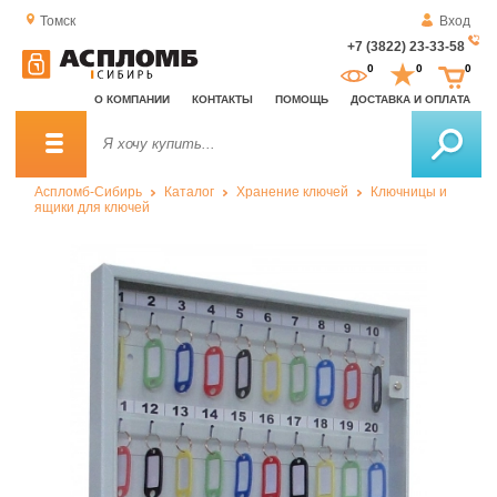
Томск
Вход
+7 (3822) 23-33-58
За
0
0
0
о
О КОМПАНИИ
КОНТАКТЫ
ПОМОЩЬ
ДОСТАВКА И ОПЛАТА
зв
Аспломб-Сибирь
Каталог
Хранение ключей
Ключницы и
ящики для ключей