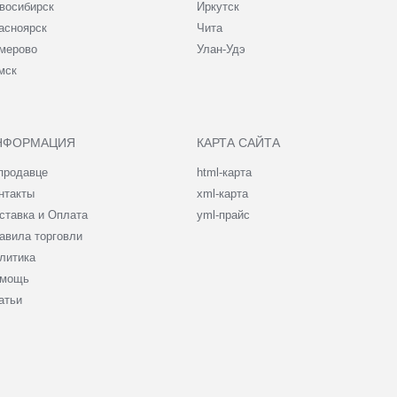
восибирск
Иркутск
асноярск
Чита
мерово
Улан-Удэ
мск
НФОРМАЦИЯ
КАРТА САЙТА
продавце
html-карта
нтакты
xml-карта
ставка и Оплата
yml-прайс
авила торговли
литика
мощь
атьи