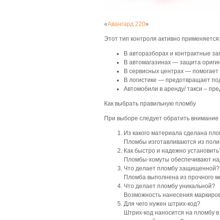
«
Авангард 220
»
Этот тип контроля активно применяется
В авторазборах и контрактные за
В автомагазинах — защита ориги
В сервисных центрах — помогает 
В логистике — предотвращает по
Автомобили в аренду/ такси – пре
Как выбрать правильную пломбу
При выборе следует обратить внимание
Из какого материала сделана пл
Пломбы изготавливаются из поли
Как быстро и надежно установить
Пломбы-хомуты обеспечивают над
Что делает пломбу защищенной?
Пломба выполнена из прочного м
Что делает пломбу уникальной?
Возможность нанесения маркировк
Для чего нужен штрих-код?
Штрих-код наносится на пломбу в