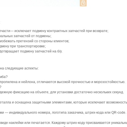
:
пчасти— исключает подмену контрактных запчастей при возврате;
нальных запчастей от подмены;
избежать претензий со стороны клиентов;
дмену при транспортировке;
дотвращает подмену запчастей на б/у.
 на следующие аспекты:
омба?
пропилена и нейлона, отличаются высокой прочностью и морозостойкостью.
?
ежную фиксацию на объекте, для установки достаточно нескольких секунд.
еталла и оснащена защитными элементами, которые исключают возможность 
и — индивидуального номера, логотипа заказчика, штрих-кода или QR-code.
 виде наклейки или печатается. Каждому штрих-коду присваивается уникаль