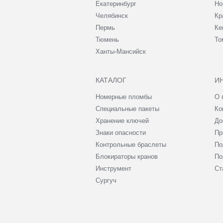
Екатеринбург
Но
Челябинск
Кр
Пермь
Ке
Тюмень
То
Ханты-Мансийск
КАТАЛОГ
И
Номерные пломбы
О 
Специальные пакеты
Ко
Хранение ключей
До
Знаки опасности
Пр
Контрольные браслеты
По
Блокираторы кранов
По
Инструмент
Ст
Сургуч