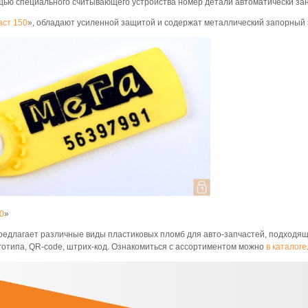
щью специального считывающего устройства номер детали автоматически зано
аст 150
», обладают усиленной защитой и содержат металлический запорный э
0
»
длагает различные виды пластиковых пломб для авто-запчастей, подходящ
готипа, QR-code, штрих-код. Ознакомиться с ассортиментом можно
в каталоге