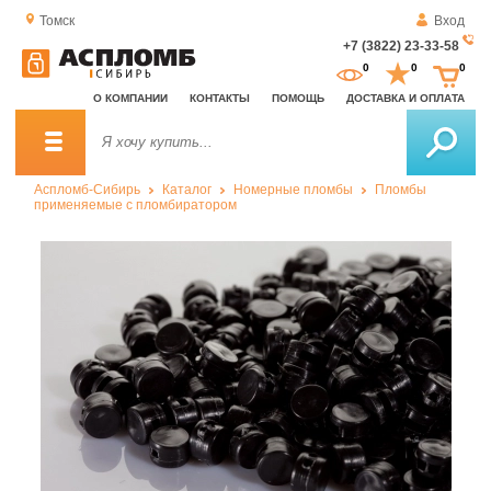
Томск
Вход
+7 (3822) 23-33-58
За
0
0
0
о
О КОМПАНИИ
КОНТАКТЫ
ПОМОЩЬ
ДОСТАВКА И ОПЛАТА
зв
Аспломб-Сибирь
Каталог
Номерные пломбы
Пломбы
применяемые с пломбиратором