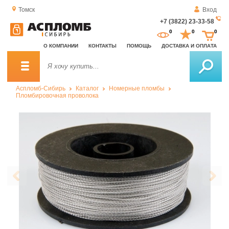
Томск
Вход
+7 (3822) 23-33-58
За
0
0
0
о
О КОМПАНИИ
КОНТАКТЫ
ПОМОЩЬ
ДОСТАВКА И ОПЛАТА
зв
Аспломб-Сибирь
Каталог
Номерные пломбы
Пломбировочная проволока