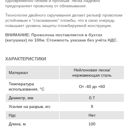
одновременно гибким и прочным: леска надежно
предохраняет проволоку от обламывания.
Технологии двойного скручивания делает рельеф проволоки
устойчивым к "стаскиванию" пломбы, что в свою очередь
повышает уровень защиты пломбируемой конструкции.
ВНИМАНИЕ: Проволока поставляется в бухтах
(катушках) по 100м. Стоимость указана без учёта НДС.
ХАРАКТЕРИСТИКИ
Нейлоновая леска/
Материал
нержавеющая сталь
Температура
От -40 до +60
использования, °C
Диаметр, мм
0.7
Усилие на разрыв, кгс
9
Ндс
Нет
Длина, м
100