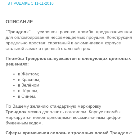
В ПРОДАЖЕ С 11-11-2016
ОПИСАНИЕ
"Трендлок"
— усиленая тросовая пломба, предназначенная
для опломбирования несовмещаемых проушин. Конструкция
предельно простая: спрятаный в алюминиевом корпусе
стальной замок и прочный стальной трос.
Пломбы
Трендлок
выпускаются в следующих цветовых
решениях:
в Жёлтом;
в Красном;
в Зелёном;
в Чёрном;
в Синем.
По Вашему желанию стандартную маркировку
Трендлок
можно дополнить логотипом. Корпус пломбы
маркируется неповторяющимся восьмизначным цифро-
буквенным кодом.
Сферы применения силовых тросовых пломб
Трендлок
: