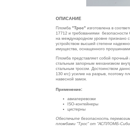
ОПИСАНИЕ
Пломба
"Трос"
изготовлена в соотве
17712 и требованиями безопасности 
на международном уровне признано 
устройством высшей степени надежно
имущества, оснащенного проушинам
Пломба представляет собой прочный
стальным запорным механизмом внут
стальным тросом. Достоинством данн
130 кгс) усилие на разрыв, поэтому п
навесной замок.
Применение:
авиаперевозки
ISO-контейнеры
цистерны
Обеспечьте безопасность перевози
пломбами "Трос" от "АСПЛОМБ-Сиби