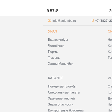
9.57 ₽
3
info@aplomba.ru
+7 (3822) 2
УРАЛ
С
Екатеринбург
Но
Челябинск
Кр
Пермь
Ке
Тюмень
То
Ханты-Мансийск
КАТАЛОГ
И
Номерные пломбы
О 
Специальные пакеты
Ко
Хранение ключей
До
Знаки опасности
Пр
Контрольные браслеты
По