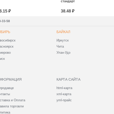
стандарт
6.15 ₽
38.48 ₽
3-33-58
ИБИРЬ
БАЙКАЛ
восибирск
Иркутск
асноярск
Чита
мерово
Улан-Удэ
мск
НФОРМАЦИЯ
КАРТА САЙТА
продавце
html-карта
нтакты
xml-карта
ставка и Оплата
yml-прайс
авила торговли
литика