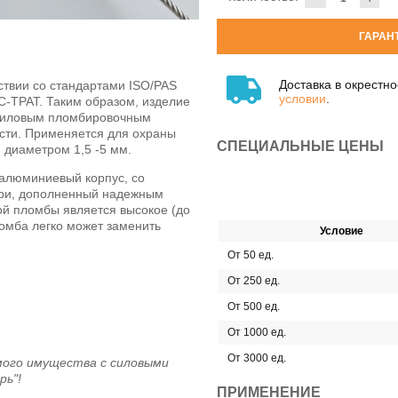
ГАРАН
Доставка в окрестн
тствии со стандартами
ISO/PAS
условии
.
С-ТРАТ. Таким образом, изделие
силовым пломбировочным
сти. Применяется для охраны
СПЕЦИАЛЬНЫЕ ЦЕНЫ
и диаметром
1,5 -5 мм.
алюминиевый
корпус
,
со
ри,
дополненный
надежным
ой пломбы является высокое (до
ломба легко может заменить
Условие
От 50 ед.
От 250 ед.
От 500 ед.
От 1000 ед.
От 3000 ед.
мого имущества с силовыми
рь"!
ПРИМЕНЕНИЕ