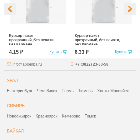
Курьер-пакет
Курьер-пакет
прозрачный, без печати,
прозрачный, без печати,
без Кармана
без Кармана
Сопроводительной
Сопроводительной
4.15 ₽
6.33 ₽
Купить
Купить
Документации
Документации
240*320+40 (для
300*400+40 (для
маркетплейсов)
маркетплейсов)
info@aplomba.ru
+7 (3822) 23-33-58
УРАЛ
Екатеринбург
Челябинск
Пермь
Тюмень
Ханты-Мансийск
СИБИРЬ
Новосибирск
Красноярск
Кемерово
Томск
БАЙКАЛ