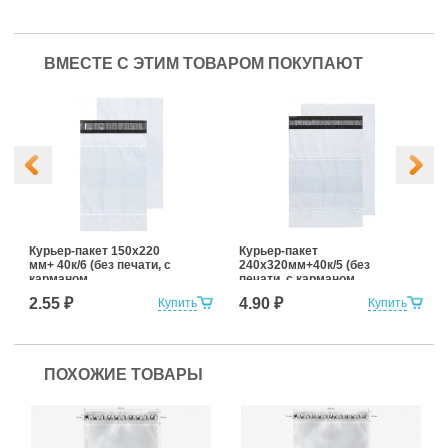
ВМЕСТЕ С ЭТИМ ТОВАРОМ ПОКУПАЮТ
Курьер-пакет 150х220
Курьер-пакет
мм+ 40к/6 (без печати, с
240х320мм+40к/5 (без
карманом
печати, с карманом
сопроводительной
сопроводительной
2.55 ₽
4.90 ₽
Купить
Купить
документации)
документации)
ПОХОЖИЕ ТОВАРЫ