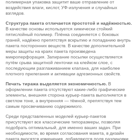
полимерная упаковка защитит ваше отправление от
воздействия влаги, кислот, УФ-излучения и случайных
взглядов.
Структура пакета отличается простотой и надёжностью.
В качестве основы используется химически стойкий
пятислойный полимер. Плёнка соединяется с боковых
граней, надёжно препятствуя вскрытию и попаданию внутрь
пакета посторонних веществ. В качестве дополнительной
меры защиты на краях пакета произведена
микроперфорация. Запирание посылки осуществляется
путём срыва защитной ленточки на клейком слое, с
последующим разглаживанием клапана, для наиболее
плотного прилегания и активации адгезионных свойств.
Печать тиража выделяется экономичностью.
В
оформлении пакета отсутствуют какие-либо графические
элементы, внешняя сторона курьер-пакета выполняется в
светлом тоне, а внутренняя — тёмной, препятствуя тем
самым просвечиванию содержимого.
Среди представленных моделей курьер-пакетов
присутствуют все классические типоразмеры, позволяя
подобрать оптимальный, для именно ваших задач. При
необходимости, во время согласования макета, в дизайн
пакета вносятся изменения, добавляются поля разлиновки,