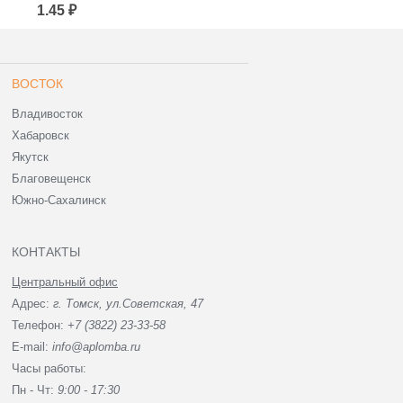
Документации
Документации 107х165
1.45 ₽
1.18 ₽
110*210+50к/5 (для
мм (для маркетплейсов)
маркетплейсов)
ВОСТОК
Владивосток
Хабаровск
Якутск
Благовещенск
Южно-Сахалинск
КОНТАКТЫ
Центральный офис
Адрес:
г. Томск, ул.Советская, 47
Телефон:
+7 (3822) 23-33-58
E-mail:
info@aplomba.ru
Часы работы:
Пн - Чт:
9:00 - 17:30