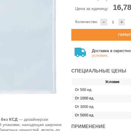
16,78
Цена за единицу:
-
Количество:
+
ГАРАН
Доставка в окрестн
условии
.
СПЕЦИАЛЬНЫЕ ЦЕНЫ
Условие
От 500 ед.
От 1000 ед.
От 3000 ед.
От 5000 ед.
 без КСД
— дизайнерски
й упаковки, находящая широкое
ПРИМЕНЕНИЕ
баритных ценностей, вплоть до