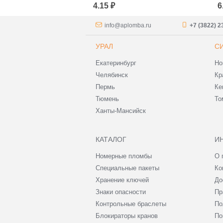
ции 240x320
Сопроводительной
С
4.15 ₽
6
аркетплейсов)
Документации
Д
240*320+40 (для
3
маркетплейсов)
м
info@aplomba.ru
+7 (3822) 2
УРАЛ
С
Екатеринбург
Но
Челябинск
Кр
Пермь
Ке
Тюмень
То
Ханты-Мансийск
КАТАЛОГ
И
Номерные пломбы
О 
Специальные пакеты
Ко
Хранение ключей
До
Знаки опасности
Пр
Контрольные браслеты
По
Блокираторы кранов
По