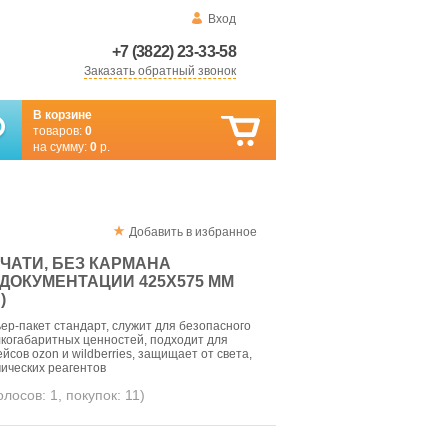
Вход
+7 (3822) 23-33-58
Заказать обратный звонок
В корзине
товаров:
0
на сумму:
0
р.
Добавить в избранное
ЕЧАТИ, БЕЗ КАРМАНА
ДОКУМЕНТАЦИИ 425X575 ММ
)
р-пакет стандарт, служит для безопасного
когабаритных ценностей, подходит для
йсов ozon и wildberries, защищает от света,
мических реагентов
голосов:
1
, покупок:
11
)