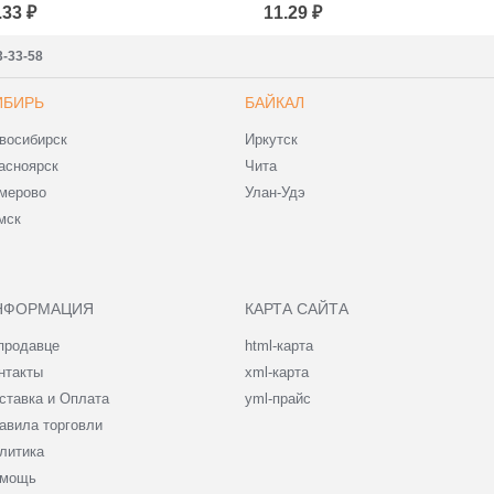
опроводительной
Сопроводительной
.33 ₽
11.29 ₽
окументации
Документации
00*400+40 (для
430x500+40 (для
аркетплейсов)
маркетплейсов)
3-33-58
ИБИРЬ
БАЙКАЛ
восибирск
Иркутск
асноярск
Чита
мерово
Улан-Удэ
мск
НФОРМАЦИЯ
КАРТА САЙТА
продавце
html-карта
нтакты
xml-карта
ставка и Оплата
yml-прайс
авила торговли
литика
мощь