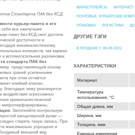
МАРКЕТПЛЕЙСЫ
ИНТЕРНЕТ-
етов Стандарта ПАК без КСД:
ПОЧТОВЫЕ, КУРЬЕРСКИЕ КОМ
ости курьер-пакета и его
УПАКОВКА
ЛОГИСТИКА
ДО
 себя все наилучшие
ьер-пакет без КСД смог достичь
ДРУГИЕ ТЭГИ
ической доступности и
лагодаря минималистичному
В ПРОДАЖЕ С 06-09-2022
иональных излишеств, как карман
 и вспомогательная разлиновка;
та стандарта ПАК без
ХАРАКТЕРИСТИКИ
имер, представляющий основу
боковых граней усиленными
кета при этом остаётся
Материал
меет клейкий клапан,
, благодаря чему реализуется
Температура
и воздействия агрессивных
использования, °C
ления криминалистической
та микроперфорированы;
Общая длина, мм
ации.
Заполняйте контрольную
Ширина, мм
ростой канцелярской ручки —
следно стереть такую запись. При
Толщина, мкм
та максимально упрощено и
обходимый внешний вид
Единица измерения