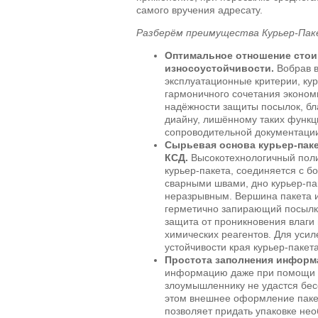
самого вручения адресату.
Разберём преимущества Курьер-Пак
Оптимальное отношение стоим
износоустойчивости.
Вобрав в
эксплуатационные критерии, кур
гармоничного сочетания эконом
надёжности защиты посылок, б
диайну, лишённому таких функц
сопроводительной документации
Сырьевая основа курьер-паке
КСД.
Высокотехнологичный пол
курьер-пакета, соединяется с 
сварными швами, дно курьер-па
неразрывным. Вершина пакета и
герметично запирающий посылку
защита от проникновения влаги 
химических реагентов. Для уси
устойчивости края курьер-паке
Простота заполнения информ
информацию даже при помощи п
злоумышленнику не удастся бес
этом внешнее оформление паке
позволяет придать упаковке не