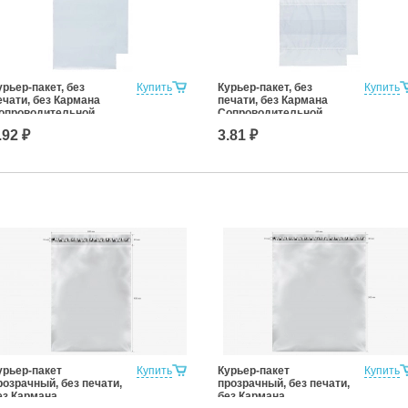
урьер-пакет, без
Купить
Курьер-пакет, без
Купить
ечати, без Кармана
печати, без Кармана
опроводительной
Сопроводительной
окументации 150х220
Документации 240x320
.92 ₽
3.81 ₽
м (для маркетплейсов)
мм (для маркетплейсов)
урьер-пакет
Купить
Курьер-пакет
Купить
розрачный, без печати,
прозрачный, без печати,
ез Кармана
без Кармана