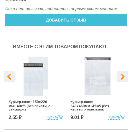
Пока нет отзывов, поделитесь первым своим мнением.
ДОБАВИТЬ ОТЗЫВ
ВМЕСТЕ С ЭТИМ ТОВАРОМ ПОКУПАЮТ
Курьер-пакет 150х220
Курьер-пакет
мм+ 40к/6 (без печати, с
340х460мм+45к/5 (без
карманом
печати, с карманом
сопроводительной
сопроводительной
2.55 ₽
9.01 ₽
Купить
Купить
документации)
документации)