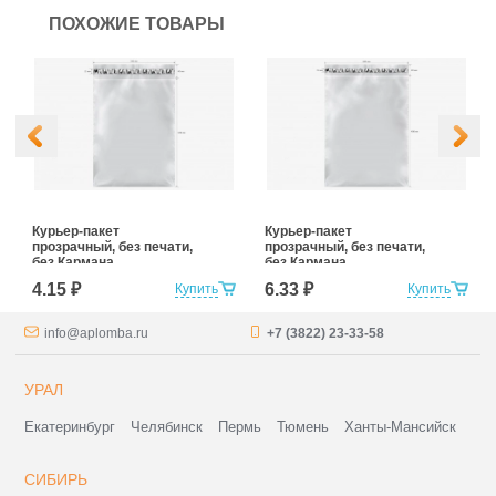
ПОХОЖИЕ ТОВАРЫ
Курьер-пакет
Курьер-пакет
прозрачный, без печати,
прозрачный, без печати,
без Кармана
без Кармана
Сопроводительной
Сопроводительной
4.15 ₽
6.33 ₽
Купить
Купить
Документации
Документации
240*320+40 (для
300*400+40 (для
маркетплейсов)
маркетплейсов)
info@aplomba.ru
+7 (3822) 23-33-58
УРАЛ
Екатеринбург
Челябинск
Пермь
Тюмень
Ханты-Мансийск
СИБИРЬ